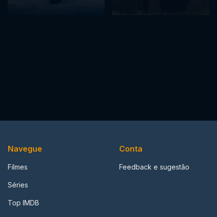
Navegue
Conta
Filmes
Feedback e sugestão
Séries
Top IMDB