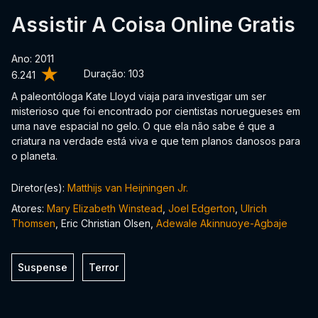
Assistir A Coisa Online Gratis
Ano: 2011
Duração:
103
6.241
A paleontóloga Kate Lloyd viaja para investigar um ser
misterioso que foi encontrado por cientistas noruegueses em
uma nave espacial no gelo. O que ela não sabe é que a
criatura na verdade está viva e que tem planos danosos para
o planeta.
Diretor(es):
Matthijs van Heijningen Jr.
Atores:
Mary Elizabeth Winstead
,
Joel Edgerton
,
Ulrich
Thomsen
, Eric Christian Olsen,
Adewale Akinnuoye-Agbaje
Suspense
Terror