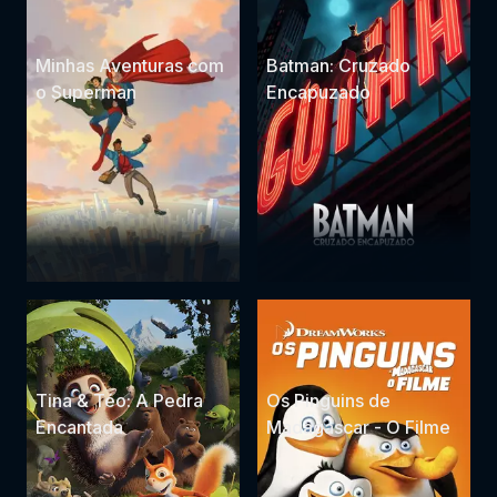
Minhas Aventuras com
Batman: Cruzado
o Superman
Encapuzado
Tina & Téo: A Pedra
Os Pinguins de
Encantada
Madagascar - O Filme