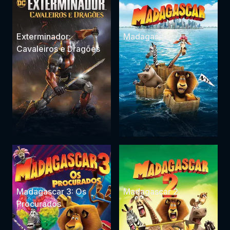
Exterminador:
Madagascar
Cavaleiros e Dragões
Madagascar 3: Os
Madagascar 2
Procurados