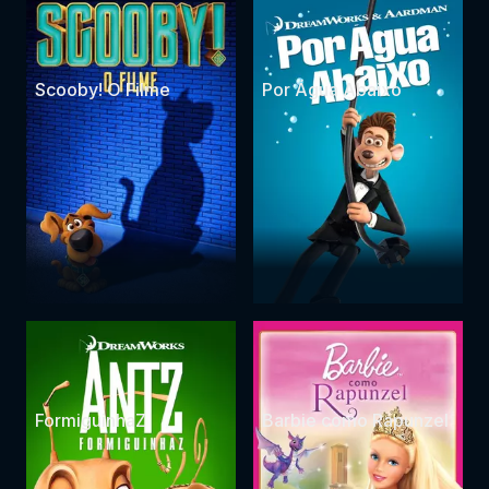
Scooby! O Filme
Por Água Abaixo
FormiguinhaZ
Barbie como Rapunzel