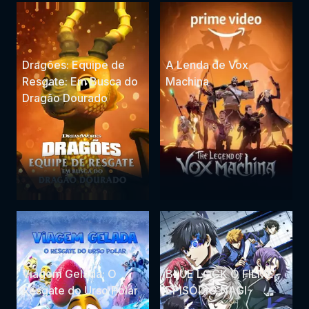
Dragões: Equipe de
A Lenda de Vox
Resgate: Em Busca do
Machina
Dragão Dourado
Viagem Gelada: O
BLUE LOCK O FILME -
Resgate do Urso Polar
EPISÓDIO NAGI-