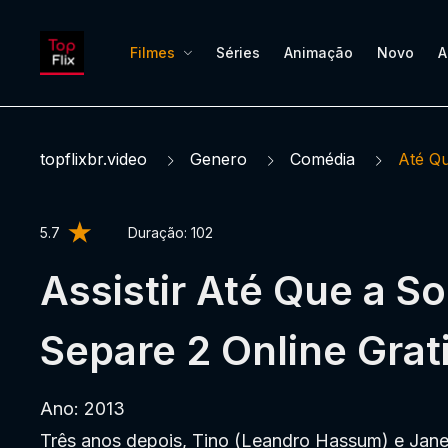
Filmes
Séries
Animação
Novo
A
topflixbr.video
Genero
Comédia
Até Qu
5.7
Duração:
102
Assistir Até Que a So
Separe 2 Online Grat
Ano: 2013
Três anos depois, Tino (Leandro Hassum) e Jan