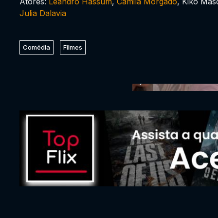
Atores:
Leandro Hassum
,
Camila Morgado
, Kiko Mas
Julia Dalavia
Comédia
Filmes