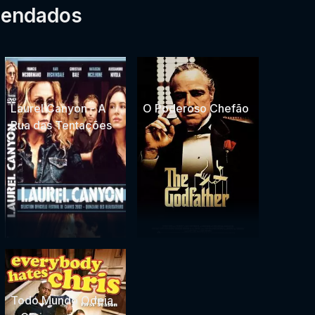
mendados
Laurel Canyon - A
O Poderoso Chefão
Rua das Tentações
Todo Mundo Odeia