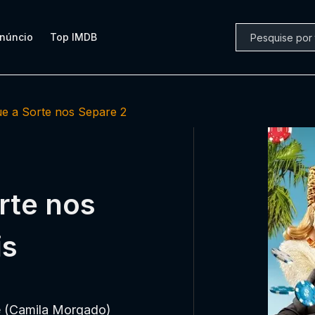
núncio
Top IMDB
e a Sorte nos Separe 2
rte nos
is
e (Camila Morgado)