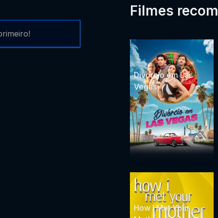
Filmes reco
rimeiro!
Divórcio em Las
Vegas
How I Met Your