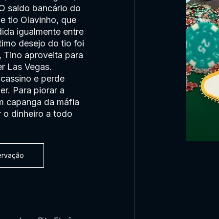
 O saldo bancário do
e tio Olavinho, que
dida igualmente entre
timo desejo do tio foi
 Tino aproveita para
er Las Vegas.
 cassino e perde
r. Para piorar a
um capanga da máfia
 o dinheiro a todo
servação