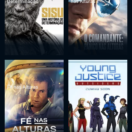
Determinação
nas Alturas
Fé nas Alturas
Justiça Jovem