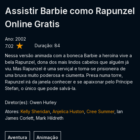
Assistir Barbie como Rapunzel
Online Gratis
Ano: 2002
Duração:
84
7.02
Nessa versão animada com a boneca Barbie a heroína vive a
bela Rapunzel, dona dos mais lindos cabelos que alguém já
viu. Mas Rapunzel é uma serviçal e torna-se prisioneira de
uma bruxa muito poderosa e ciumenta. Presa numa torre,
Rapunzel irá da janela conhecer e se apaixonar pelo Príncipe
Stefan, o único que pode salvá-la.
Diretor(es): Owen Hurley
Atores:
Kelly Sheridan
,
Anjelica Huston
,
Cree Summer
, Ian
James Corlett, Mark Hildreth
Aventura
Animação