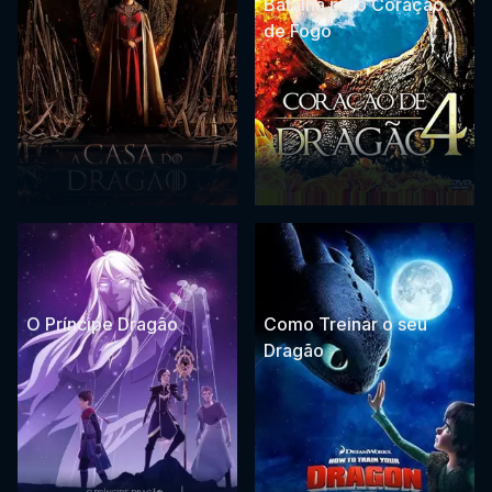
Batalha pelo Coração
de Fogo
O Príncipe Dragão
Como Treinar o seu
Dragão