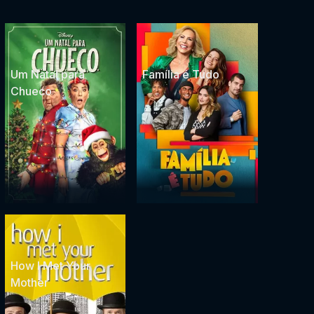
Um Natal para
Família é Tudo
Chueco
How I Met Your
Mother