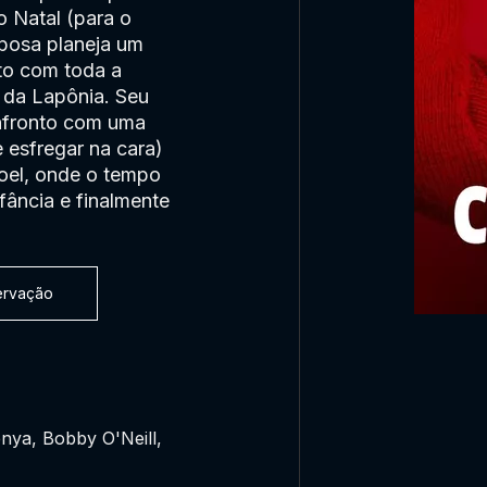
o Natal (para o
sposa planeja um
nto com toda a
l da Lapônia. Seu
nfronto com uma
e esfregar na cara)
oel, onde o tempo
fância e finalmente
servação
nya, Bobby O'Neill,