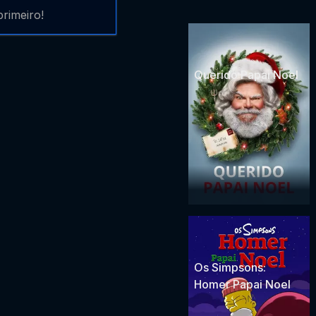
rimeiro!
Querido Papai Noel
Os Simpsons:
Homer Papai Noel