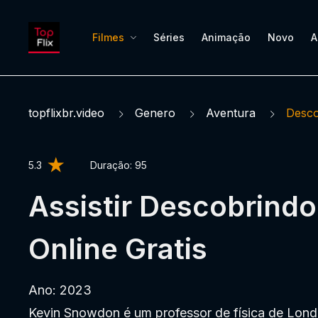
Filmes
Séries
Animação
Novo
A
topflixbr.video
Genero
Aventura
Desco
5.3
Duração:
95
Assistir Descobrindo
Online Gratis
Ano: 2023
Kevin Snowdon é um professor de física de Lond