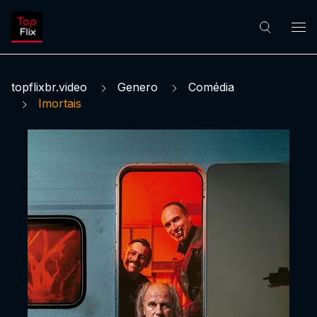
topflixbr.video
Genero
Comédia
Imortais