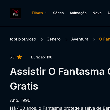
Filmes
Séries
Animação
Novo
A
topflixbr.video
Genero
Aventura
O Fa
5.3
Duração:
100
Assistir O Fantasma 
Gratis
Ano: 1996
Há 400 anos, o Fantasma protege a selva de Beng