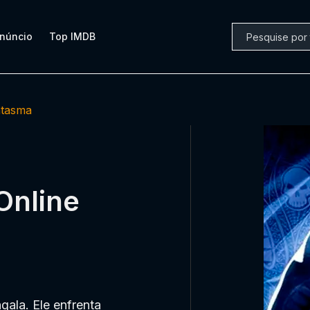
núncio
Top IMDB
ntasma
Online
ala. Ele enfrenta