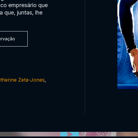
ico empresário que
 que, juntas, lhe
servação
therine Zeta-Jones
,
0:00:00 /
0:00