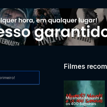
Filmes reco
rimeiro!
Miyamoto Musashi e
os 400 Samurais