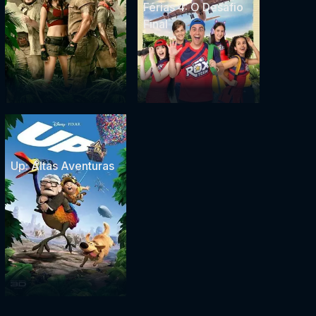
Férias 4: O Desafio
Final
Up: Altas Aventuras