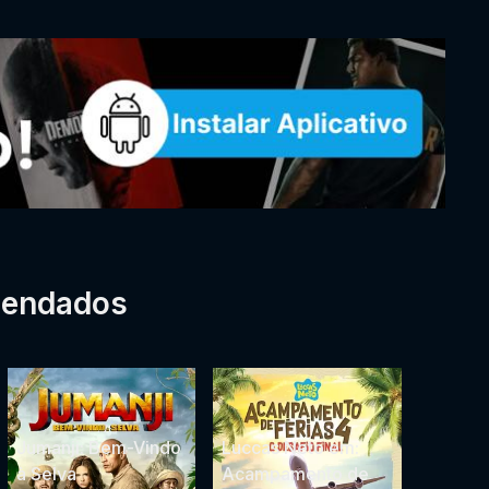
mendados
Jumanji: Bem-Vindo
Luccas Neto em:
à Selva
Acampamento de