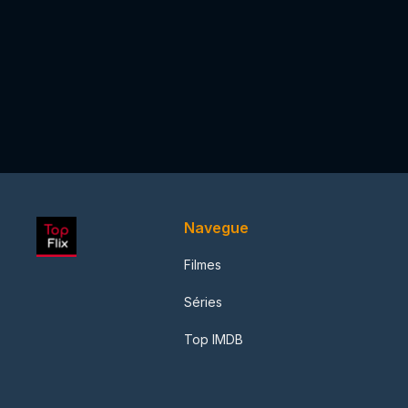
Navegue
Filmes
Séries
Top IMDB