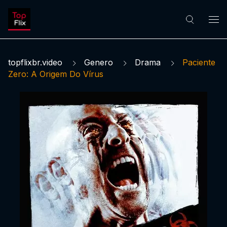
topflixbr.video
Genero
Drama
Paciente
Zero: A Origem Do Vírus