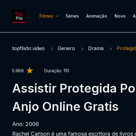
Filmes
Séries
Animação
Novo
A
topflixbr.video
Genero
Drama
Protegi
5.989
Duração:
110
Assistir Protegida P
Anjo Online Gratis
Ano: 2006
Rachel Carlson é uma famosa escritora de livros d