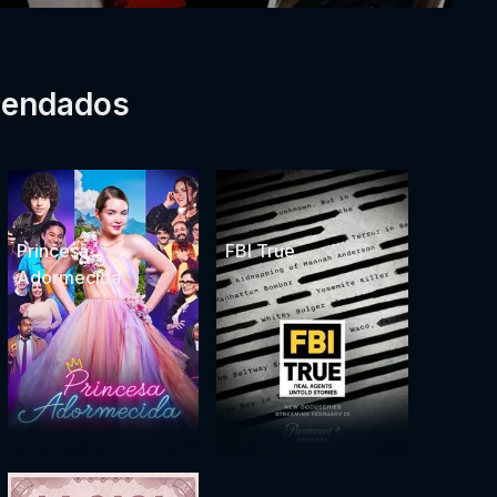
mendados
Princesa
FBI True
Adormecida