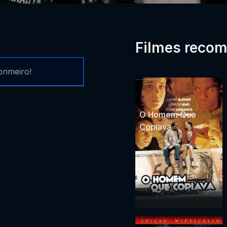
Filmes reco
rimeiro!
O Homem Que
Copiava