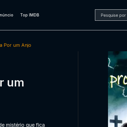
núncio
Top IMDB
da Por um Anjo
or um
e mistério que fica