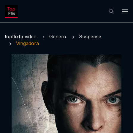
topflixbr.video
Genero
Suspense
Vingadora