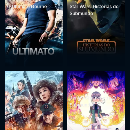
O Ultimato Bourne
Star Wars: Histórias do
Submundo
Ice Sniper 2
Jentry Chau contra O
Submundo