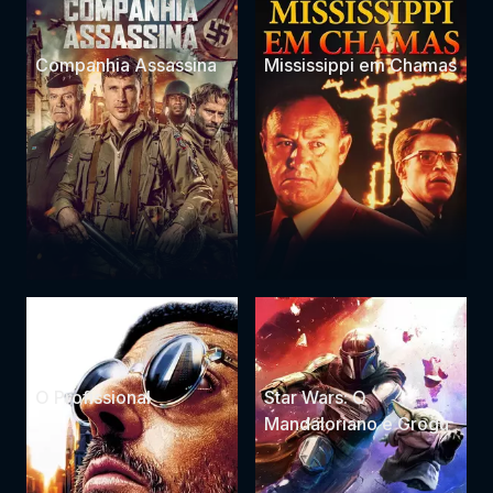
Companhia Assassina
Mississippi em Chamas
O Profissional
Star Wars: O
Mandaloriano e Grogu