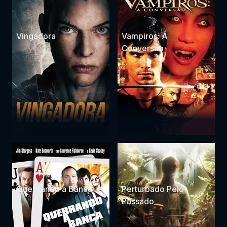
Vingadora
Vampiros: A
Conversão
Quebrando a Banca
Perturbado Pelo
Passado