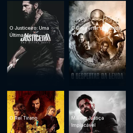
O Justiceiro: Uma
O Despertar da Lenda
Última Morte
O Rei Tirano
Marco: Justiça
Implacável