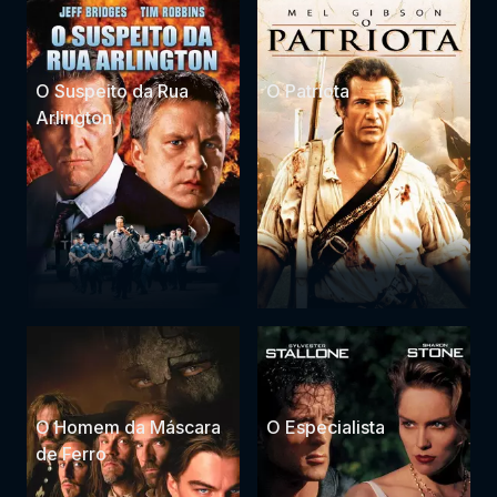
O Suspeito da Rua
O Patriota
Arlington
O Homem da Máscara
O Especialista
de Ferro