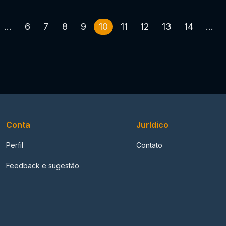
...
6
7
8
9
10
11
12
13
14
...
Conta
Jurídico
Perfil
Contato
Feedback e sugestão