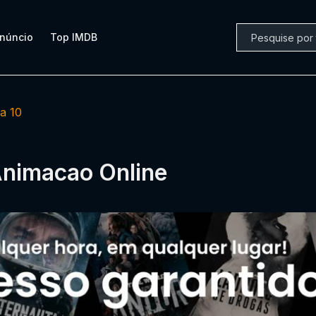
núncio
Top IMDB
a 10
Animacao Online