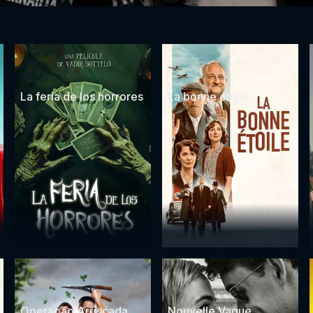
La feria de los horrores
La bonne étoile
Operação Arriscada
Nouvelle Vague