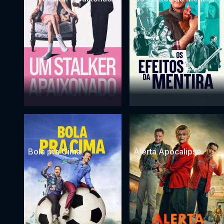
Bola pra Cima
Alerta Apocalipse