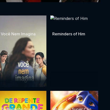
Você Nem Imagina
Reminders of Him
De Repente Grande
Charlie: O Super Cão