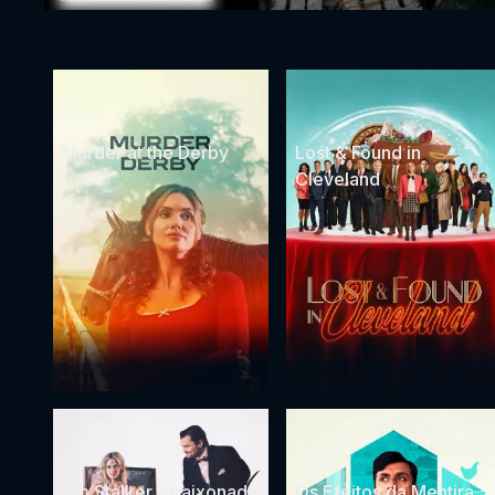
Murder at the Derby
Lost & Found in
Cleveland
Um Stalker Apaixonado
Os Efeitos da Mentira