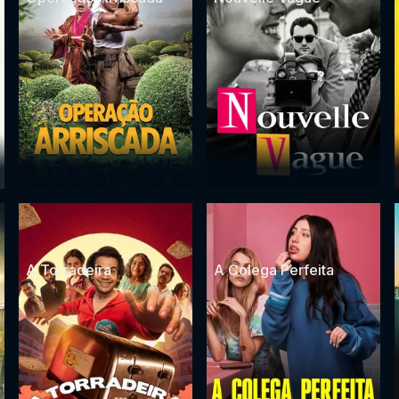
A Torradeira
A Colega Perfeita