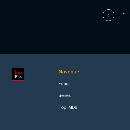
1
Navegue
Filmes
Séries
Top IMDB