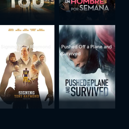
Signing Tony Raymond
Pushed Off a Plane and
Survived