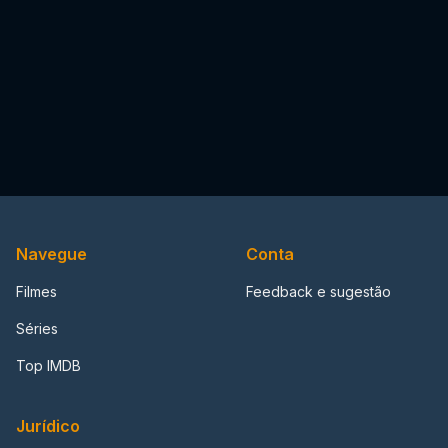
Navegue
Conta
Filmes
Feedback e sugestão
Séries
Top IMDB
Jurídico