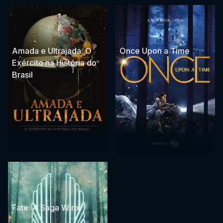
Amada e Ultrajada: O
Once Upon a Time
Exército na História do
Brasil
Fate: A Saga Winx