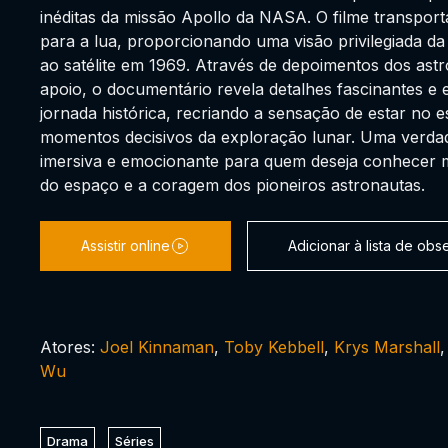
inéditas da missão Apollo da NASA. O filme transpor
para a lua, proporcionando uma visão privilegiada 
ao satélite em 1969. Através de depoimentos dos ast
apoio, o documentário revela detalhes fascinantes e
jornada histórica, recriando a sensação de estar no
momentos decisivos da exploração lunar. Uma verdad
imersiva e emocionante para quem deseja conhecer m
do espaço e a coragem dos pioneiros astronautas.
Assistir online
Adicionar à lista de ob
Atores:
Joel Kinnaman
,
Toby Kebbell
,
Krys Marshall
Wu
Drama
Séries