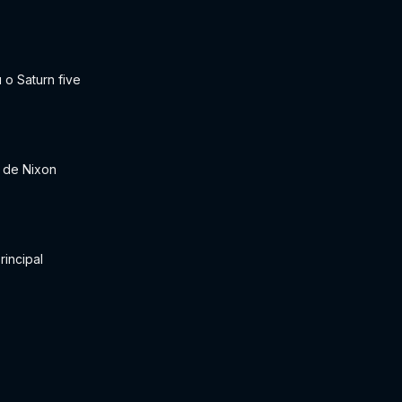
u o Saturn five
 de Nixon
rincipal