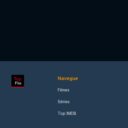
Navegue
Filmes
Séries
Top IMDB