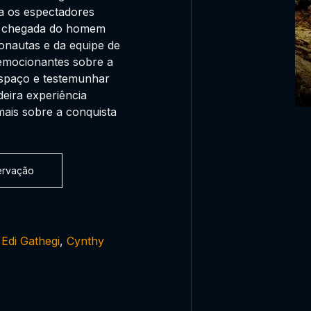
ta os espectadores
da chegada do homem
ronautas e da equipe de
 emocionantes sobre a
 espaço e testemunhar
eira experiência
ais sobre a conquista
servação
,
Edi Gathegi
,
Cynthy