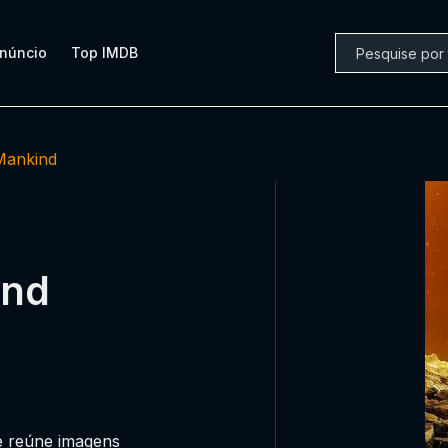
núncio
Top IMDB
 Mankind
ind
e reúne imagens