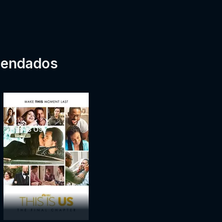
mendados
This Is Us