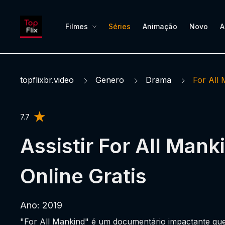
Filmes
Séries
Animação
Novo
A
topflixbr.video
Genero
Drama
For All
7.7
Assistir For All Mank
Online Gratis
Ano: 2019
"For All Mankind" é um documentário impactante qu