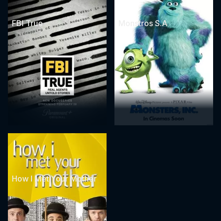
FBI True
Monstros S.A
How I Met Your Mother