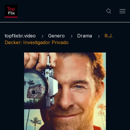
topflixbr.video
Genero
Drama
R.J.
Decker: Investigador Privado