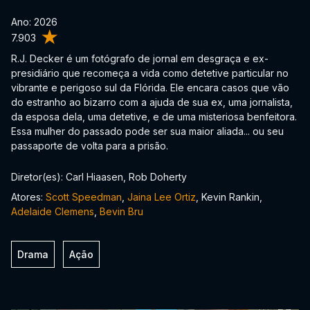
Ano: 2026
7.903
R.J. Decker é um fotógrafo de jornal em desgraça e ex-
presidiário que recomeça a vida como detetive particular no
vibrante e perigoso sul da Flórida. Ele encara casos que vão
do estranho ao bizarro com a ajuda de sua ex, uma jornalista,
da esposa dela, uma detetive, e de uma misteriosa benfeitora.
Essa mulher do passado pode ser sua maior aliada... ou seu
passaporte de volta para a prisão.
Diretor(es): Carl Hiaasen, Rob Doherty
Atores:
Scott Speedman
,
Jaina Lee Ortiz
, Kevin Rankin,
Adelaide Clemens
,
Bevin Bru
Drama
Ação
0:00:00 /
0:00:00