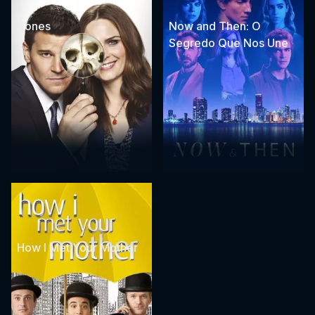
Bones
Now and Then: O
Segredo Que Nos Une
How I Met Your Mother