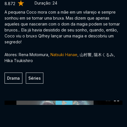
Duração:
24
8.872
A pequena Coco mora com a mãe em um vilarejo e sempre
sonhou em se tornar uma bruxa. Mas dizem que apenas
aqueles que nasceram com o dom da magia podem se tornar
bruxos... Ela já havia desistido de seu sonho, quando, então,
Coco viu o bruxo Qifrey lançar uma magia e descobriu um
segredo!
Atores: Rena Motomura,
Natsuki Hanae
, 山村響, 陽木くるみ,
Hika Tsukishiro
Drama
Séries
0:00:00 /
0:00:00