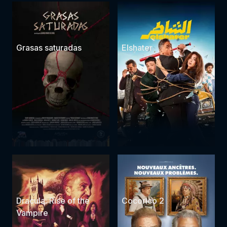
Grasas saturadas
Elshater
Dracula: Rise of the
Cocorico 2
Vampire