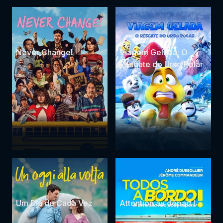
Never Change!
Viagem Gelada: O
Resgate do Urso Polar
Um Dia de Cada Vez
Attention au départ !