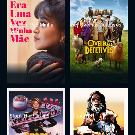
Era Uma Vez Minha
As Ovelhas Detetives
Mãe
Stop! That! Train!
Squatch