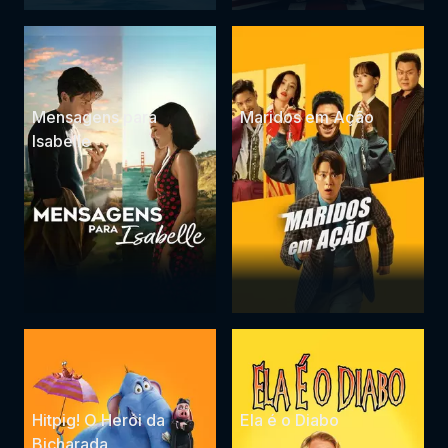
Mensagens para
Maridos em Ação
Isabelle
Hitpig! O Herói da
Ela é o Diabo
Bicharada