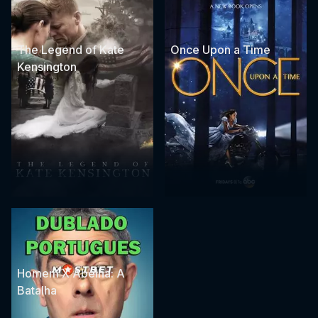
The Legend of Kate
Once Upon a Time
Kensington
Homem X Abelha: A
Batalha