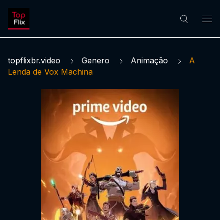
topflixbr.video
Genero
Animação
A
Lenda de Vox Machina